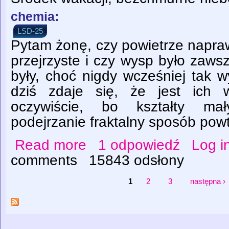
chemia:
LSD-25
Pytam żonę, czy powietrze napraw
przejrzyste i czy wysp było zaws
były, choć nigdy wcześniej tak 
dziś zdaje się, że jest ich w
oczywiście, bo kształty ma
podejrzanie fraktalny sposób powta
Read more
1 odpowiedź
Log i
about EPR On The Beach
comments
15843 odsłony
1
2
3
następna ›
Strony