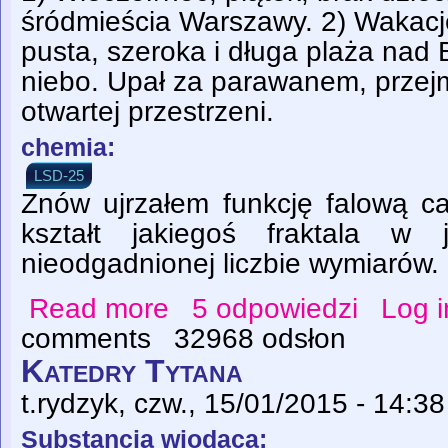
śródmieścia Warszawy. 2) Wakacj
pusta, szeroka i długa plaża nad
niebo. Upał za parawanem, przej
otwartej przestrzeni.
chemia:
LSD-25
Znów ujrzałem funkcję falową c
kształt jakiegoś fraktala w j
nieodgadnionej liczbie wymiarów.
Read more
5 odpowiedzi
Log i
about Dwa w jednym
comments
32968 odsłon
Katedry Tytana
t.rydzyk
, czw., 15/01/2015 - 14:38
Substancja wiodąca: