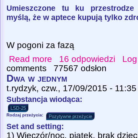
Umieszczone tu ku przestrodze 
myślą, że w aptece kupują tylko zdro
W pogoni za fazą
Read more
16 odpowiedzi
Log
about Wrak człowieka - kodeina (autor: Ca
comments
77567 odsłon
Dwa w jednym
t.rydzyk
, czw., 17/09/2015 - 11:35
Substancja wiodąca:
LSD-25
Rodzaj przeżycia:
Pozytywne przeżycie
Set and setting:
1) Wieczór/noc, piątek, brak dziec