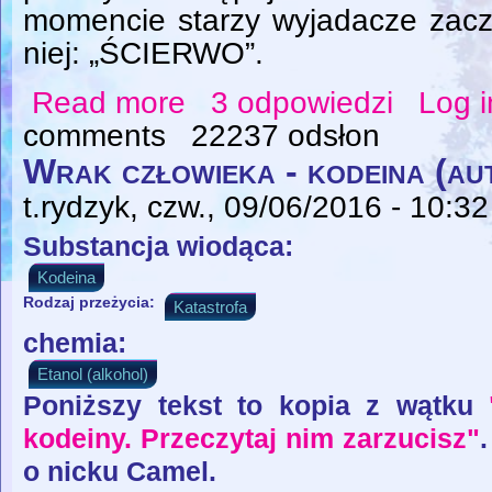
momencie starzy wyjadacze zacz
niej: „ŚCIERWO”.
Read more
3 odpowiedzi
Log i
about Nights In White Satin
comments
22237 odsłon
Wrak człowieka - kodeina (au
t.rydzyk
, czw., 09/06/2016 - 10:32
Substancja wiodąca:
Kodeina
Rodzaj przeżycia:
Katastrofa
chemia:
Etanol (alkohol)
Poniższy tekst to kopia z wątku
kodeiny. Przeczytaj nim zarzucisz"
o nicku Camel.