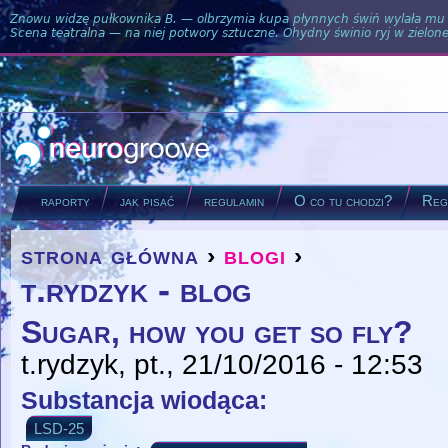
Znowu widzę pułkownika B. — olbrzymia kupa płynnych świń wylała mu si
Scena teatralna — na niej potwory sztuczne. Ohydny świnio ryj w zielone
raporty
jak pisać
regulamin
O co tu chodzi?
Regu
strona główna
›
blogi
›
you are here
t.rydzyk - blog
Sugar, how you get so fly?
t.rydzyk
, pt., 21/10/2016 - 12:53
Substancja wiodąca:
LSD-25