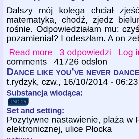
Dalszy mój kolega chciał zjeść
matematyka, chodź, zjedz biel
rośnie. Odpowiedziałam mu: czyś
pozamieniał? I odeszłam. A on zebr
Read more
3 odpowiedzi
Log i
about Hospitalizacje i trwałe uszkodzenia 
comments
41726 odsłon
Dance like you’ve never danc
t.rydzyk
, czw., 16/10/2014 - 06:23
Substancja wiodąca:
LSD-25
Set and setting:
Pozytywne nastawienie, plaża w P
elektronicznej, ulice Płocka