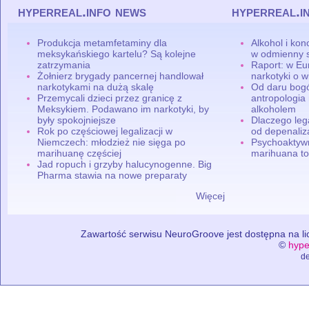
hyperreal.info news
hyperreal.i
Produkcja metamfetaminy dla
Alkohol i ko
meksykańskiego kartelu? Są kolejne
w odmienny 
zatrzymania
Raport: w Eu
Żołnierz brygady pancernej handlował
narkotyki o w
narkotykami na dużą skalę
Od daru bogó
Przemycali dzieci przez granicę z
antropologia
Meksykiem. Podawano im narkotyki, by
alkoholem
były spokojniejsze
Dlaczego leg
Rok po częściowej legalizacji w
od depenaliza
Niemczech: młodzież nie sięga po
Psychoaktyw
marihuanę częściej
marihuana to
Jad ropuch i grzyby halucynogenne. Big
Pharma stawia na nowe preparaty
Więcej
Zawartość serwisu NeuroGroove jest dostępna na lic
©
hype
de