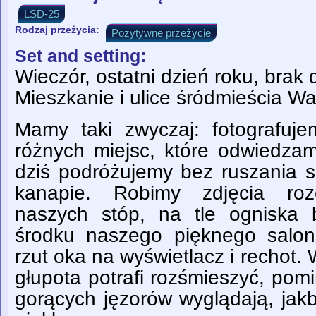
LSD-25
Rodzaj przeżycia:
Pozytywne przeżycie
Set and setting:
Wieczór, ostatni dzień roku, brak 
Mieszkanie i ulice śródmieścia W
Mamy taki zwyczaj: fotografuje
różnych miejsc, które odwiedza
dziś podróżujemy bez ruszania s
kanapie. Robimy zdjęcia roz
naszych stóp, na tle ogniska
środku naszego pięknego salonu
rzut oka na wyświetlacz i rechot.
głupota potrafi rozśmieszyć, pom
gorących jęzorów wyglądają, jak