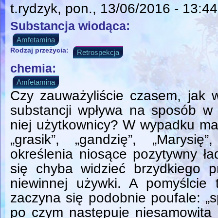
t.rydzyk
, pon., 13/06/2016 - 13:44
Substancja wiodąca:
Amfetamina
Rodzaj przeżycia:
Retrospekcja
chemia:
Amfetamina
Czy zauważyliście czasem, jak 
substancji wpływa na sposób w 
niej użytkownicy? W wypadku ma
„grasik”, „gandzię”, „Marysię”
określenia niosące pozytywny ła
się chyba widzieć brzydkiego p
niewinnej używki. A pomyślcie 
zaczyna się podobnie poufale: „spi
po czym następuje niesamowita