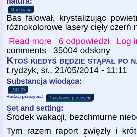
natura:
Marihuana
Bas falował, krystalizując powie
różnokolorowe lasery cięły czerń 
Read more
6 odpowiedzi
Log i
about Dance like you’ve never danced bef
comments
35004 odsłony
Ktoś kiedyś będzie stąpał po 
t.rydzyk
, śr., 21/05/2014 - 11:11
Substancja wiodąca:
LSD-25
Rodzaj przeżycia:
Pozytywne przeżycie
Set and setting:
Środek wakacji, bezchmurne nieb
Tym razem raport zwięzły i krót