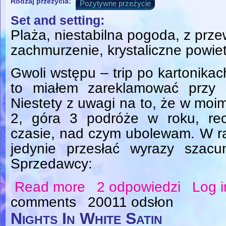
Rodzaj przeżycia:
Pozytywne przeżycie
Set and setting:
Plaża, niestabilna pogoda, z prz
zachmurzenie, krystaliczne powiet
Gwoli wstępu – trip po kartonika
to miałem zareklamować przy ok
Niestety z uwagi na to, że w moi
2, góra 3 podróże w roku, re
czasie, nad czym ubolewam. W r
jedynie przesłać wyrazy szac
Sprzedawcy:
Read more
2 odpowiedzi
Log i
about Sugar, how you get so fly?
comments
20011 odsłon
Nights In White Satin