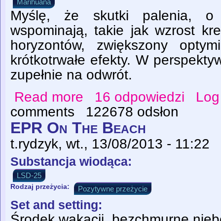
Marihuana
Myślę, że skutki palenia, o 
wspominają, takie jak wzrost kr
horyzontów, zwiększony optym
krótkotrwałe efekty. W perspekty
zupełnie na odwrót.
Read more
16 odpowiedzi
Log
about Dłuższe palenie - retrospekcja
comments
122678 odsłon
EPR On The Beach
t.rydzyk
, wt., 13/08/2013 - 11:22
Substancja wiodąca:
LSD-25
Rodzaj przeżycia:
Pozytywne przeżycie
Set and setting:
Środek wakacji, bezchmurne nieb