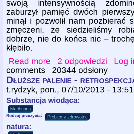
swoją intensywnością zdomin
zaburzył pamięć dwóch pierwszy
minął i pozwolił nam pozbierać s
zmęczeni, że siedzieliśmy rob
dobrze, nie do końca nic – troch
kłębiło.
Read more
2 odpowiedzi
Log i
about Ktoś kiedyś będzie stąpał po naszy
comments
20344 odsłony
Dłuższe palenie - retrospekcj
t.rydzyk
, pon., 07/10/2013 - 13:51
Substancja wiodąca:
Marihuana
Rodzaj przeżycia:
Problemy zdrowotne
natura: