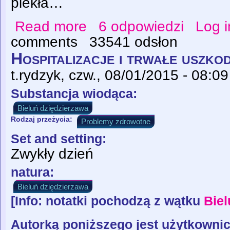
piekła…
Read more
6 odpowiedzi
Log i
about Katedry Tytana
comments
33541 odsłon
Hospitalizacje i trwałe uszkod
t.rydzyk
, czw., 08/01/2015 - 08:09
Substancja wiodąca:
Bieluń dziędzierzawa
Rodzaj przeżycia:
Problemy zdrowotne
Set and setting:
Zwykły dzień
natura:
Bieluń dziędzierzawa
[Info: notatki pochodzą z wątku
Biel
Autorką poniższego jest użytkowni