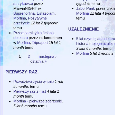
strzykawce
przez
tygodnie
temu
MarvinNIGHT
w
Jabol Pank
przez
unk
Buprenorfina
,
Estazolam
,
Morfina
22 lata 4 tygod
Morfina
,
Pozytywne
temu
przeżycie
12 lat 2 tygodnie
uzależnienie
temu
Przed nami tylko ściana
deszczu
przez
nullumcrimen
5 lat czystej autodestru
w
Morfina
,
Tripraport
15 lat 1
historia mojego uzależn
month
temu
3 lata 6 months
temu
Morfina
5 lat 2 months
1
2
następna ›
Strony
ostatnia »
pierwszy raz
Prawdziwe życie w snie
1 rok
5 months
temu
Pierwszy raz z mst
4 lata 1
month
temu
Morfina - pierwsze zderzenie.
5 lat 6 months
temu