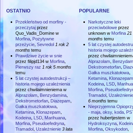
ostatnio
popularne
Przekleństwo od morfiny -
Narkotyczne leki
przeczytaj
przez
przeciwbólowe
przez
Quo_Vadis_Domine
w
unknown
w
Morfina
21 
Morfina
,
Pozytywne
months
temu
przeżycie
,
Sevredol
1 rok 2
5 lat czystej autodestru
months
temu
historia mojego uzależn
Prawdziwe życie w snie
przez
chwilaimnieniem
przez
filipjd134
w
Morfina
,
Alprazolam
,
Benzydam
Pierwszy raz
1 rok 5 months
Dekstrometorfan
,
Dia
temu
Gałka muszkatołowa
,
5 lat czystej autodestrukcji –
Ketamina
,
Klonazepa
historia mojego uzależnienia
Kodeina
,
LSD
,
Marihu
przez
chwilaimnieniema
w
Morfina
,
Pseudoefedry
Alprazolam
,
Benzydamina
,
Tramadol
,
Uzależnieni
Dekstrometorfan
,
Diazepam
,
6 months
temu
Gałka muszkatołowa
,
Nieprzyjemna Opioprz
Ketamina
,
Klonazepam
,
- maja, oksy, koda, PS
Kodeina
,
LSD
,
Marihuana
,
przez
hubertjestem
w
Morfina
,
Pseudoefedryna
,
Hydroksyzyna
,
Kodein
Tramadol
,
Uzależnienie
3 lata
Morfina
,
Oksykodon
,