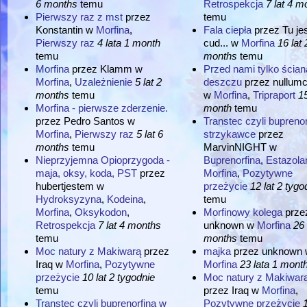
6 months
temu
Retrospekcja
7 lat 4 m
Pierwszy raz z mst
przez
temu
Konstantin
w
Morfina
,
Fala ciepła
przez
Tu je
Pierwszy raz
4 lata 1 month
cud...
w
Morfina
16 lat 
temu
months
temu
Morfina
przez
Klamm
w
Przed nami tylko ścian
Morfina
,
Uzależnienie
5 lat 2
deszczu
przez
nullum
months
temu
w
Morfina
,
Tripraport
15
Morfina - pierwsze zderzenie.
month
temu
przez
Pedro Santos
w
Transtec czyli bupreno
Morfina
,
Pierwszy raz
5 lat 6
strzykawce
przez
months
temu
MarvinNIGHT
w
Nieprzyjemna Opioprzygoda -
Buprenorfina
,
Estazol
maja, oksy, koda, PST
przez
Morfina
,
Pozytywne
hubertjestem
w
przeżycie
12 lat 2 tygo
Hydroksyzyna
,
Kodeina
,
temu
Morfina
,
Oksykodon
,
Morfinowy kolega
prze
Retrospekcja
7 lat 4 months
unknown
w
Morfina
26 
temu
months
temu
Moc natury z Makiwarą
przez
majka
przez
unknown
Iraq
w
Morfina
,
Pozytywne
Morfina
23 lata 1 mont
przeżycie
10 lat 2 tygodnie
Moc natury z Makiwar
temu
przez
Iraq
w
Morfina
,
Transtec czyli buprenorfina w
Pozytywne przeżycie
1