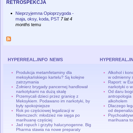
retrospekcja
Nieprzyjemna Opioprzygoda -
maja, oksy, koda, PST
7 lat 4
months
temu
hyperreal.info news
hyperreal.i
Produkcja metamfetaminy dla
Alkohol i ko
meksykańskiego kartelu? Są kolejne
w odmienny 
zatrzymania
Raport: w Eu
Żołnierz brygady pancernej handlował
narkotyki o w
narkotykami na dużą skalę
Od daru bogó
Przemycali dzieci przez granicę z
antropologia
Meksykiem. Podawano im narkotyki, by
alkoholem
były spokojniejsze
Dlaczego leg
Rok po częściowej legalizacji w
od depenaliza
Niemczech: młodzież nie sięga po
Psychoaktyw
marihuanę częściej
marihuana to
Jad ropuch i grzyby halucynogenne. Big
Pharma stawia na nowe preparaty