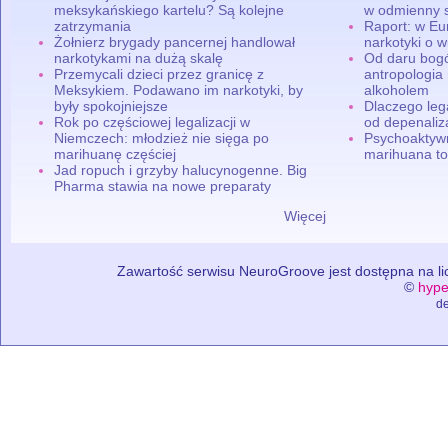
meksykańskiego kartelu? Są kolejne
w odmienny 
zatrzymania
Raport: w Eu
Żołnierz brygady pancernej handlował
narkotyki o w
narkotykami na dużą skalę
Od daru bogó
Przemycali dzieci przez granicę z
antropologia
Meksykiem. Podawano im narkotyki, by
alkoholem
były spokojniejsze
Dlaczego leg
Rok po częściowej legalizacji w
od depenaliza
Niemczech: młodzież nie sięga po
Psychoaktyw
marihuanę częściej
marihuana to
Jad ropuch i grzyby halucynogenne. Big
Pharma stawia na nowe preparaty
Więcej
Zawartość serwisu NeuroGroove jest dostępna na lic
©
hype
de