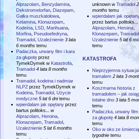
Alprazolam
,
Benzydamina
,
unknown
w
Tramadol
2
Dekstrometorfan
,
Diazepam
,
months
temu
Gałka muszkatołowa
,
wpierdalam jak opętan
Ketamina
,
Klonazepam
,
przez
bartus politoks...
Kodeina
,
LSD
,
Marihuana
,
Alprazolam
,
Heroina
,
Morfina
,
Pseudoefedryna
,
Klonazepam
,
Tramadol
Tramadol
,
Uzależnienie
3 lata
Uzależnienie
5 lat 6 m
6 months
temu
temu
Padaczka, urwany film i kara
katastrofa
za głupotę
przez
TymekDymek
w
Katastrofa
,
Tramadol
4 lata 8 months
Nieprzyjemna sytuacja
temu
tramalem
2 lata 3 mon
Tramadol, kodeina i nadmiar
temu
NLPZ
przez
TymekDymek
w
Koszmarna historia z
Kodeina
,
Tramadol
,
Użycie
tramadolem – jak osią
medyczne
5 lat 6 dni
temu
totalne dno
3 lata 5 mo
wpierdalam jak opętany
przez
temu
bartus politoks...
w
Padaczka, urwany film 
Alprazolam
,
Heroina
,
za głupotę
4 lata 8 mon
Klonazepam
,
Tramadol
,
temu
Uzależnienie
5 lat 6 months
Oko w oko ze śmiercią
temu
tygodnie
temu