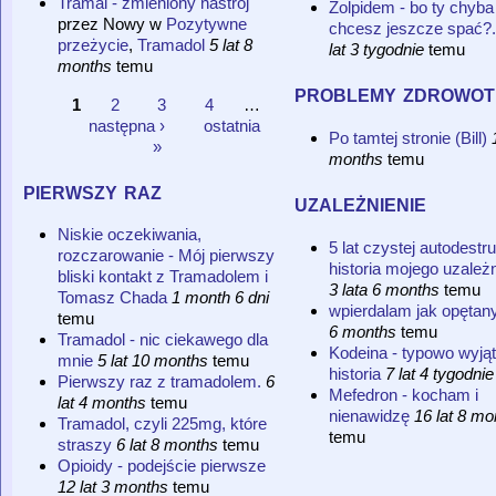
Tramal - zmieniony nastrój
Zolpidem - bo ty chyba
przez
Nowy
w
Pozytywne
chcesz jeszcze spać?.
przeżycie
,
Tramadol
5 lat 8
lat 3 tygodnie
temu
months
temu
problemy zdrowot
1
2
3
4
…
Strony
następna ›
ostatnia
Po tamtej stronie (Bill)
»
months
temu
pierwszy raz
uzależnienie
Niskie oczekiwania,
5 lat czystej autodestru
rozczarowanie - Mój pierwszy
historia mojego uzależn
bliski kontakt z Tramadolem i
3 lata 6 months
temu
Tomasz Chada
1 month 6 dni
wpierdalam jak opętan
temu
6 months
temu
Tramadol - nic ciekawego dla
Kodeina - typowo wyją
mnie
5 lat 10 months
temu
historia
7 lat 4 tygodnie
Pierwszy raz z tramadolem.
6
Mefedron - kocham i
lat 4 months
temu
nienawidzę
16 lat 8 mo
Tramadol, czyli 225mg, które
temu
straszy
6 lat 8 months
temu
Opioidy - podejście pierwsze
12 lat 3 months
temu