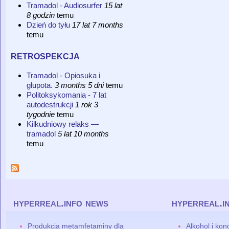
Tramadol - Audiosurfer
15 lat
8 godzin
temu
Dzień do tyłu
17 lat 7 months
temu
retrospekcja
Tramadol - Opiosuka i
głupota.
3 months 5 dni
temu
Politoksykomania - 7 lat
autodestrukcji
1 rok 3
tygodnie
temu
Kilkudniowy relaks —
tramadol
5 lat 10 months
temu
hyperreal.info news
hyperreal.i
Produkcja metamfetaminy dla
Alkohol i ko