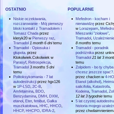
ostatnio
popularne
Niskie oczekiwania,
Mefedron - kocham i
rozczarowanie - Mój pierwszy
nienawidzę
przez
Cich
bliski kontakt z Tramadolem i
w
Lorazepam
,
Mefedro
Tomasz Chada
przez
Mieszanki "ziołowe"
,
kleryk20
w
Pierwszy raz
,
Tramadol
,
Uzależnieni
Tramadol
1 month 6 dni
temu
8 months
temu
Tramadol - Opiosuka i
Tramadol - poradnik
głupota.
przez
podróżnika
przez
unkn
Ktokolwiek.Cokolwiek
w
Tramadol
21 lat 3 mon
Parasyf
,
Retrospekcja
,
temu
Tramadol
3 months 5 dni
Zolpidem - bo ty chyba
temu
chcesz jeszcze spać?.
Politoksykomania - 7 lat
przez
chacken
w
4-H
autodestrukcji
przez
hgx126
Etanol (alkohol)
,
Heimi
w
1P-LSD
,
2C-B
,
salicifolia
,
Katastrofa
,
Amfetamina
,
BDO
,
Kodeina
,
Tramadol
,
Zo
Benzydamina
,
DMH
,
DXM
,
12 lat 3 tygodnie
temu
etanol
,
Eter
,
fenibut
,
Gałka
5 lat czystej autodestru
muszkatołowa
,
HHC
,
HHCO
,
historia mojego uzależn
HHCP
,
HHCPO
,
IDRA-2
,
przez
chwilaimnieniem