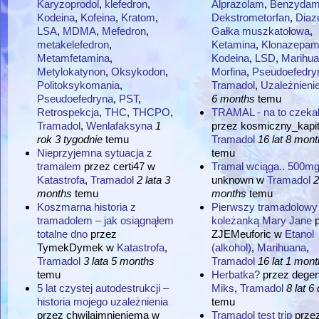
Karyzoprodol
,
klefedron
,
Alprazolam
,
Benzydam
Kodeina
,
Kofeina
,
Kratom
,
Dekstrometorfan
,
Dia
LSA
,
MDMA
,
Mefedron
,
Gałka muszkatołowa
,
metakelefedron
,
Ketamina
,
Klonazepa
Metamfetamina
,
Kodeina
,
LSD
,
Marihu
Metylokatynon
,
Oksykodon
,
Morfina
,
Pseudoefedry
Politoksykomania
,
Tramadol
,
Uzależnieni
Pseudoefedryna
,
PST
,
6 months
temu
Retrospekcja
,
THC
,
THCPO
,
TRAMAL - na to czekał
Tramadol
,
Wenlafaksyna
1
przez
kosmiczny_kapi
rok 3 tygodnie
temu
Tramadol
16 lat 8 mon
Nieprzyjemna sytuacja z
temu
tramalem
przez
certi47
w
Tramal wciąga.. 500m
Katastrofa
,
Tramadol
2 lata 3
unknown
w
Tramadol
2
months
temu
months
temu
Koszmarna historia z
Pierwszy tramadolowy t
tramadolem – jak osiągnąłem
koleżanką Mary Jane
totalne dno
przez
ZJEMeuforic
w
Etanol
TymekDymek
w
Katastrofa
,
(alkohol)
,
Marihuana
,
Tramadol
3 lata 5 months
Tramadol
16 lat 1 mont
temu
Herbatka?
przez
dege
5 lat czystej autodestrukcji –
Miks
,
Tramadol
8 lat 6 
historia mojego uzależnienia
temu
przez
chwilaimnieniema
w
Tramadol test trip
prze