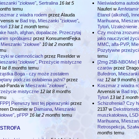
ieszanki "ziołowe"
,
Sertralina
16 lat 5
Nieświadoma autode
onths
temu
Nauferi
w
Amfetami
oszmar z wiadra rodem
przez
Alauda
Etanol (alkohol)
,
Inn
rvensis
w
Bad trip
,
Mieszanki "ziołowe"
,
Marihuana
,
Mieszank
ytoń
13 lat 1 month
temu
Tytoń
,
Uzależnienie
ake hash, afghan, dopalacze. Przeczytaj
Czy można zrozumie
anim spróbujesz
przez
KonsumentFejka
jako nauczyciel życi
Mieszanki "ziołowe"
10 lat 2 months
MMC
,
alfa-PVP
,
Mie
emu
Pozytywne przeżyci
rzyki w ciemnościach
przez
Rexelder
w
temu
ieszanki "ziołowe"
,
Przeżycie mistyczne
[2mg 25B-NBOMe] P
 lat 8 months
temu
czarów
przez
Drago
ząstka Boga - czy może zostałem
Bufedron
,
Mieszanki
pętany podczas osłabienia jaźni?
przez
raz
12 lat 9 months
t
ad-Panda
w
Mieszanki "ziołowe"
,
Koszmar z wiadra 
rzeżycie mistyczne
12 lat 8 months
Arvensis
w
Bad trip
emu
Tytoń
13 lat 1 month
FPP] Pierwszy test tej piperazynki
przez
Schizofrenia? Czy h
reen Dreamer
w
Damiana
,
Mieszanki
2137
w
Dekstrometo
iołowe"
,
pFPP
16 lat 2 months
temu
muszkatołowa
,
LSD
Marihuana
,
Mieszank
strofa
Retrospekcja
,
Szałw
months
temu