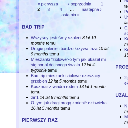
Ba
« pierwsza
‹ poprzednia
1
t
Strony
2
3
4
…
następna ›
P
ostatnia »
U
la
bad trip
C
so
Wszyscy jesteśmy szaleni
8 lat 10
K
months
temu
m
Drugie palenie i bardzo krzywa faza
10 lat
K
9 months
temu
15
Mieszanki "ziołowe"-o tym jak ukazał mi
się portal do innego świata
12 lat 4
pro
tygodnie
temu
Bad trip mieszanki ziolowe-czeszacy
2
grzebien
12 lat 5 months
temu
e
Koszmar z wiadra rodem
13 lat 1 month
temu
uzal
2in1
14 lat 8 months
temu
O tym jak dragi mogą zmienić człowieka.
N
16 lat 5 months
temu
m
M
pierwszy raz
m