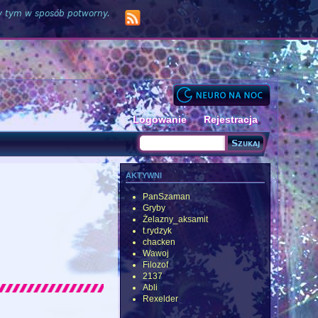
zy tym w sposób potworny.
Logowanie
Rejestracja
Szukaj
Formularz wyszukiwania
aktywni
PanSzaman
Gryby
Żelazny_aksamit
t.rydzyk
chacken
Wawoj
Filozof
2137
Abli
Rexelder