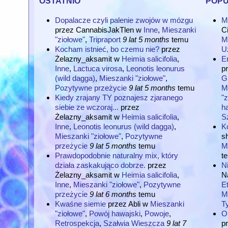
Dopalacze czyli palenie zwojów w mózgu
M
przez
CannabisJakTlen
w
Inne
,
Mieszanki
C
"ziołowe"
,
Tripraport
9 lat 5 months
temu
M
Kocham istnieć, bo czemu nie?
przez
U
Żelazny_aksamit
w
Heimia salicifolia
,
E
Inne
,
Lactuca virosa
,
Leonotis leonurus
p
(wild dagga)
,
Mieszanki "ziołowe"
,
G
Pozytywne przeżycie
9 lat 5 months
temu
M
Kiedy zrajany TY poznajesz zjaranego
"z
siebie ze wczoraj...
przez
h
Żelazny_aksamit
w
Heimia salicifolia
,
S
Inne
,
Leonotis leonurus (wild dagga)
,
K
Mieszanki "ziołowe"
,
Pozytywne
s
przeżycie
9 lat 5 months
temu
M
Prawdopodobnie naturalny mix, który
t
działa zaskakująco dobrze.
przez
N
Żelazny_aksamit
w
Heimia salicifolia
,
Na
Inne
,
Mieszanki "ziołowe"
,
Pozytywne
Et
przeżycie
9 lat 6 months
temu
M
Kwaśne siemie
przez
Abli
w
Mieszanki
T
"ziołowe"
,
Powój hawajski
,
Powoje
,
O
Retrospekcja
,
Szałwia Wieszcza
9 lat 7
p