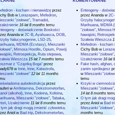
efedron - kocham i nienawidzę
przez
Enteogeny - doświa
ichy Bob
w
Lorazepam
,
Mefedron
,
przez
Ananda
w
2C
ieszanki "ziołowe"
,
Tramadol
,
Grzyby halucynoge
zależnienie
16 lat 8 months
temu
Marihuana
,
MDMA (E
nteogeny - doświadczenie Boskości
"ziołowe"
,
Mimosa Ho
rzez
Ananda
w
2C-B
,
Ayahuasca
,
DOB
,
hawajski
,
Retrospek
rzyby halucynogenne
,
LSD-25
,
Szałwia Wieszcza
1
arihuana
,
MDMA (Ecstasy)
,
Mieszanki
Mefedron - kocham i
iołowe"
,
Mimosa Hostilis
,
Opium
,
Powój
Cichy Bob
w
Loraz
awajski
,
Retrospekcja
,
Ruta stepowa
,
Mieszanki "ziołowe"
załwia Wieszcza
15 lat 7 months
temu
Uzależnienie
16 lat
oszmar z "Cząstką Boga"
przez
Fake hash, afghan, 
hady678
w
Inne
,
Inne
,
Katastrofa
,
zanim spróbujesz
p
ieszanki "ziołowe"
12 lat 11 months
w
Mieszanki "ziołow
emu
temu
ieświadoma autodestrukcja
przez
Krzyki w ciemności
uferi
w
Amfetamina
,
Dekstrometorfan
,
Mieszanki "ziołowe"
anol (alkohol)
,
Inne
,
Kodeina
,
Kofeina
,
14 lat 8 months
tem
arihuana
,
Mieszanki "ziołowe"
,
Tabaka
,
O tym jak dragi mog
ytoń
,
Uzależnienie
11 lat 8 months
temu
przez
Aniol
w
Bad tr
 tym jak dragi mogą zmienić człowieka.
Mieszanki "ziołowe"
rzez
Aniol
w
Bad trip
,
Dekstrometorfan
,
months
temu