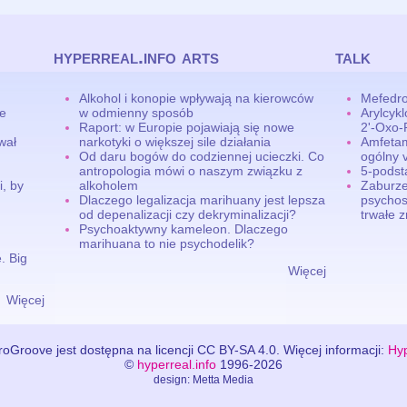
hyperreal.info arts
talk
Alkohol i konopie wpływają na kierowców
Mefedro
ne
w odmienny sposób
Arylcyk
Raport: w Europie pojawiają się nowe
2'-Oxo-
wał
narkotyki o większej sile działania
Amfetam
Od daru bogów do codziennej ucieczki. Co
ogólny v
antropologia mówi o naszym związku z
5-pods
, by
alkoholem
Zaburze
Dlaczego legalizacja marihuany jest lepsza
psychos
od depenalizacji czy dekryminalizacji?
trwałe 
Psychoaktywny kameleon. Dlaczego
marihuana to nie psychodelik?
. Big
Więcej
Więcej
oGroove jest dostępna na licencji CC BY-SA 4.0. Więcej informacji:
Hyp
©
hyperreal.info
1996-2026
design: Metta Media