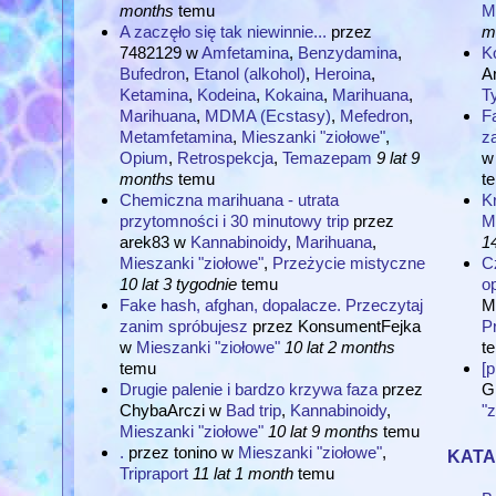
months
temu
M
A zaczęło się tak niewinnie...
przez
m
7482129
w
Amfetamina
,
Benzydamina
,
K
Bufedron
,
Etanol (alkohol)
,
Heroina
,
A
Ketamina
,
Kodeina
,
Kokaina
,
Marihuana
,
T
Marihuana
,
MDMA (Ecstasy)
,
Mefedron
,
F
Metamfetamina
,
Mieszanki "ziołowe"
,
z
Opium
,
Retrospekcja
,
Temazepam
9 lat 9
w
months
temu
t
Chemiczna marihuana - utrata
K
przytomności i 30 minutowy trip
przez
M
arek83
w
Kannabinoidy
,
Marihuana
,
14
Mieszanki "ziołowe"
,
Przeżycie mistyczne
C
10 lat 3 tygodnie
temu
o
Fake hash, afghan, dopalacze. Przeczytaj
M
zanim spróbujesz
przez
KonsumentFejka
P
w
Mieszanki "ziołowe"
10 lat 2 months
t
temu
[p
Drugie palenie i bardzo krzywa faza
przez
G
ChybaArczi
w
Bad trip
,
Kannabinoidy
,
"z
Mieszanki "ziołowe"
10 lat 9 months
temu
kata
.
przez
tonino
w
Mieszanki "ziołowe"
,
Tripraport
11 lat 1 month
temu