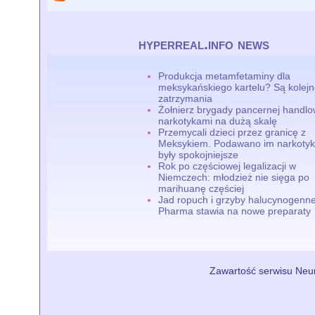
hyperreal.info news
Produkcja metamfetaminy dla
meksykańskiego kartelu? Są kolej
zatrzymania
Żołnierz brygady pancernej handlo
narkotykami na dużą skalę
Przemycali dzieci przez granicę z
Meksykiem. Podawano im narkotyki
były spokojniejsze
Rok po częściowej legalizacji w
Niemczech: młodzież nie sięga po
marihuanę częściej
Jad ropuch i grzyby halucynogenne
Pharma stawia na nowe preparaty
Zawartość serwisu Neur