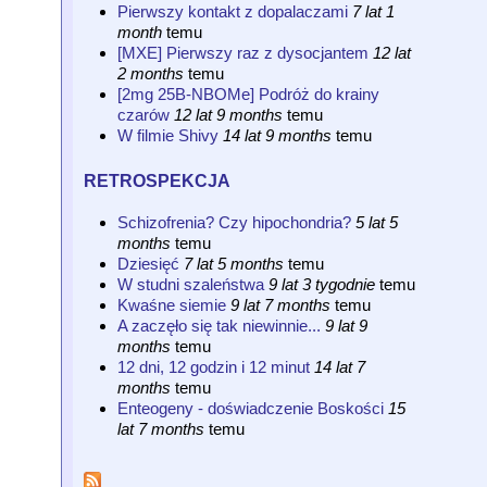
Pierwszy kontakt z dopalaczami
7 lat 1
month
temu
[MXE] Pierwszy raz z dysocjantem
12 lat
2 months
temu
[2mg 25B-NBOMe] Podróż do krainy
czarów
12 lat 9 months
temu
W filmie Shivy
14 lat 9 months
temu
retrospekcja
Schizofrenia? Czy hipochondria?
5 lat 5
months
temu
Dziesięć
7 lat 5 months
temu
W studni szaleństwa
9 lat 3 tygodnie
temu
Kwaśne siemie
9 lat 7 months
temu
A zaczęło się tak niewinnie...
9 lat 9
months
temu
12 dni, 12 godzin i 12 minut
14 lat 7
months
temu
Enteogeny - doświadczenie Boskości
15
lat 7 months
temu