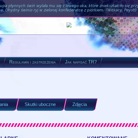
pa płynnych świń wylała mu się z lewego oka, które zniekształciło się pr
. Ohydny świnio ryj w zielonej konfederatce z piórkiem. (Witkacy, Peyotl)
?
Regulamin i zastrzeżenia
Jak napisać TR?
ania
Skutki uboczne
Zdjęcia
ularne
komentowane