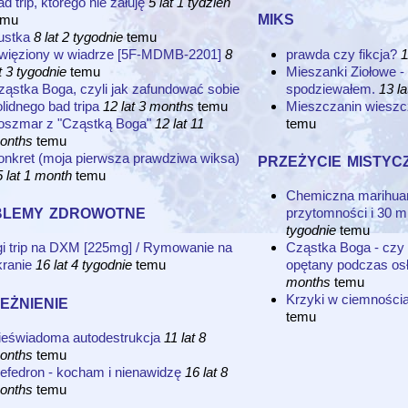
d trip, którego nie żałuję
5 lat 1 tydzień
miks
emu
ustka
8 lat 2 tygodnie
temu
więziony w wiadrze [5F-MDMB-2201]
8
prawda czy fikcja?
1
t 3 tygodnie
temu
Mieszanki Ziołowe - t
ząstka Boga, czyli jak zafundować sobie
spodziewałem.
13 l
lidnego bad tripa
12 lat 3 months
temu
Mieszczanin wiesz
oszmar z "Cząstką Boga"
12 lat 11
temu
onths
temu
przeżycie mistyc
onkret (moja pierwsza prawdziwa wiksa)
 lat 1 month
temu
Chemiczna marihuana
blemy zdrowotne
przytomności i 30 mi
tygodnie
temu
gi trip na DXM [225mg] / Rymowanie na
Cząstka Boga - czy
kranie
16 lat 4 tygodnie
temu
opętany podczas osł
months
temu
eżnienie
Krzyki w ciemności
temu
ieświadoma autodestrukcja
11 lat 8
onths
temu
efedron - kocham i nienawidzę
16 lat 8
onths
temu