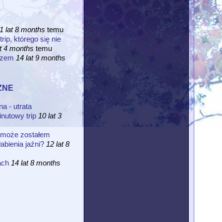
1 lat 8 months
temu
rip, którego się nie
at 4 months
temu
czem
14 lat 9 months
zne
 - utrata
nutowy trip
10 lat 3
 może zostałem
abienia jaźni?
12 lat 8
ach
14 lat 8 months