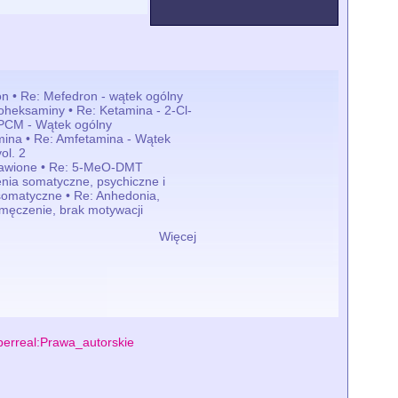
n • Re: Mefedron - wątek ogólny
loheksaminy • Re: Ketamina - 2-Cl-
PCM - Wątek ogólny
ina • Re: Amfetamina - Wątek
ol. 2
tawione • Re: 5-MeO-DMT
nia somatyczne, psychiczne i
omatyczne • Re: Anhedonia,
zmęczenie, brak motywacji
Więcej
erreal:Prawa_autorskie