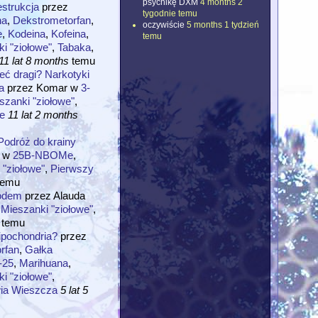
psychikę DXM
4 months 2
strukcja
przez
tygodnie temu
na
,
Dekstrometorfan
,
oczywiście
5 months 1 tydzień
e
,
Kodeina
,
Kofeina
,
temu
i "ziołowe"
,
Tabaka
,
11 lat 8 months
temu
ć dragi? Narkotyki
a
przez
Komar
w
3-
szanki "ziołowe"
,
e
11 lat 2 months
odróż do krainy
w
25B-NBOMe
,
 "ziołowe"
,
Pierwszy
emu
rodem
przez
Alauda
,
Mieszanki "ziołowe"
,
temu
ipochondria?
przez
rfan
,
Gałka
-25
,
Marihuana
,
i "ziołowe"
,
ia Wieszcza
5 lat 5