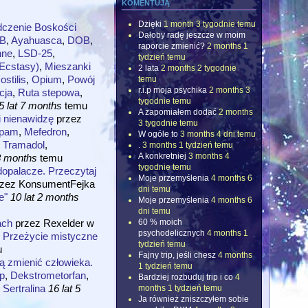
komentują
Dzięki
1 month 3 tygodnie temu
dczenie Boskości
Dałoby radę jeszcze w moim
-B
,
Ayahuasca
,
DOB
,
raporcie zmienić?
2 months 1
nne
,
LSD-25
,
tydzień temu
cstasy)
,
Mieszanki
2 lata
2 months 2 tygodnie
stilis
,
Opium
,
Powój
temu
r.i.p moja psychika
2 months 3
cja
,
Ruta stepowa
,
tygodnie temu
5 lat 7 months
temu
A zapomiałem dodać
2 months
 nienawidzę
przez
3 tygodnie temu
epam
,
Mefedron
,
W ogóle to
3 months 4 dni temu
,
Tramadol
,
.
3 months 1 tydzień temu
A konkretniej
3 months 4
 8 months
temu
tygodnie temu
dopalacze. Przeczytaj
Moje przemyślenia
4 months 6
rzez
KonsumentFejka
dni temu
e"
10 lat 2 months
Moje przemyślenia
4 months 6
dni temu
ach
przez
Rexelder
w
60 % moich
psychodelicznych
4 months 1
,
Przeżycie mistyczne
tydzień temu
u
Fajny trip, jeśli chesz
4 months
ą zmienić człowieka.
1 tydzień temu
ip
,
Dekstrometorfan
,
Bardziej rozbuduj trip i co
4
,
Sertralina
16 lat 5
months 1 tydzień temu
Ja również zniszczyłem sobie